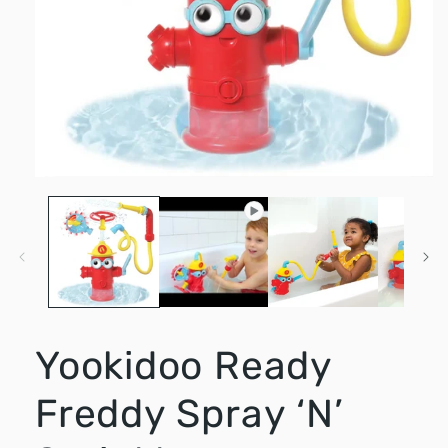
Media
1
openen
in
modaal
Yookidoo Ready
Freddy Spray ‘N’