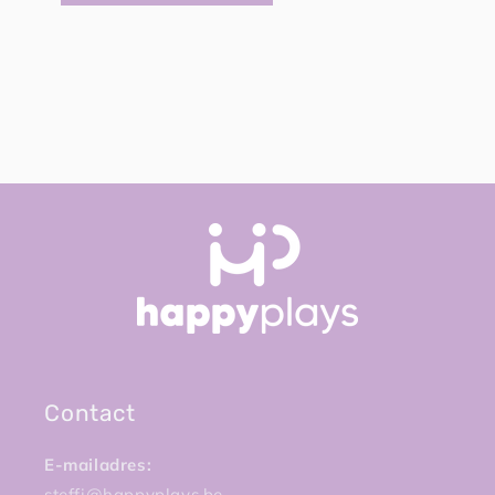
Contact
E-mailadres:
steffi@happyplays.be