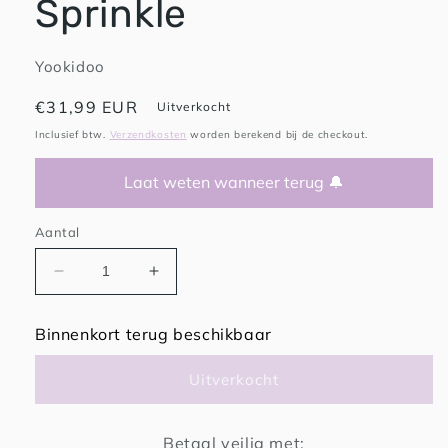
Sprinkle
Yookidoo
Normale
€31,99 EUR
Uitverkocht
prijs
Inclusief btw.
Verzendkosten
worden berekend bij de checkout.
Laat weten wanneer terug 🔔
Aantal
Aantal
Aantal
verlagen
verhogen
voor
voor
Binnenkort terug beschikbaar
Yookidoo
Yookidoo
Ready
Ready
Uitverkocht
Freddy
Freddy
Spray
Spray
‘N’
‘N’
Betaal veilig met:
Sprinkle
Sprinkle