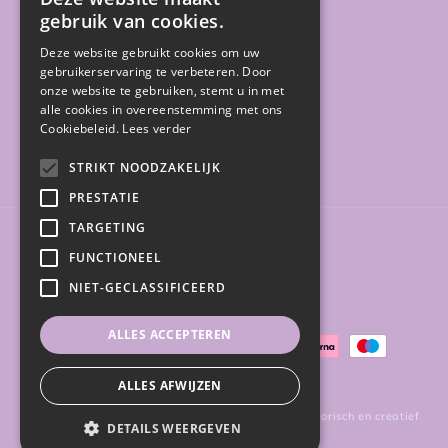
gebruik van cookies.
Sale
Deze website gebruikt cookies om uw
Gratis gidsen
gebruikerservaring te verbeteren. Door
onze website te gebruiken, stemt u in met
alle cookies in overeenstemming met ons
Cookiebeleid.
Lees verder
Facebook
Instagram
STRIKT NOODZAKELIJK
PRESTATIE
TARGETING
Land/regio
FUNCTIONEEL
NIET-GECLASSIFICEERD
België (EUR €)
ALLES ACCEPTEREN
Betaalmethoden
ALLES AFWIJZEN
© 2026,
Happy Plays | Speelgoedwinkel voor sensorisch en creatief
DETAILS WEERGEVEN
spel
Powered by Shopify