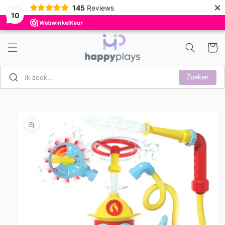
Meteen
×
145
Reviews
naar de
10
content
Winkelwa
Zoeken
a direct naar
roductinformatie