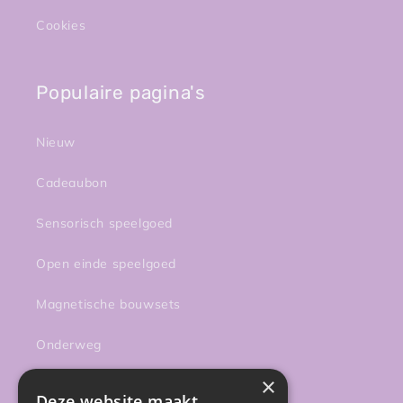
Cookies
Populaire pagina's
Nieuw
Cadeaubon
Sensorisch speelgoed
Open einde speelgoed
Magnetische bouwsets
Onderweg
×
Activiteiten
Deze website maakt