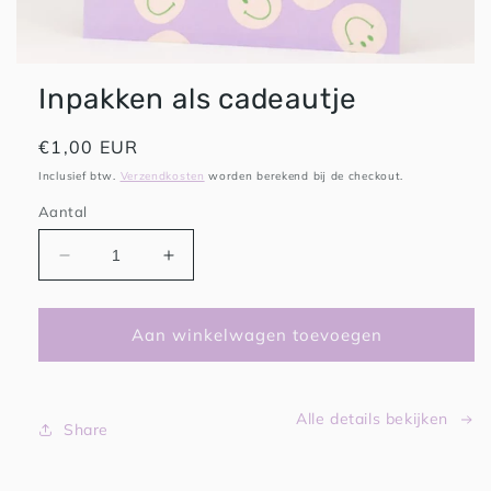
HAPPY PLAYS
Inpakken als cadeautje
Normale
€1,00 EUR
prijs
Inclusief btw.
Verzendkosten
worden berekend bij de checkout.
Aantal
Aantal
Aantal
verlagen
verhogen
voor
voor
Inpakken
Inpakken
Aan winkelwagen toevoegen
als
als
cadeautje
cadeautje
Alle details bekijken
Share