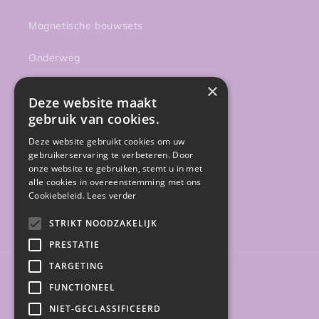
Magnetische bouwsets
Onderweg
×
Activiteiten
Deze website maakt
gebruik van cookies.
Sale
Deze website gebruikt cookies om uw
Gratis gidsen
gebruikerservaring te verbeteren. Door
onze website te gebruiken, stemt u in met
alle cookies in overeenstemming met ons
Cookiebeleid.
Lees verder
Facebook
Instagram
STRIKT NOODZAKELIJK
PRESTATIE
TARGETING
Land/regio
FUNCTIONEEL
NIET-GECLASSIFICEERD
België (EUR €)