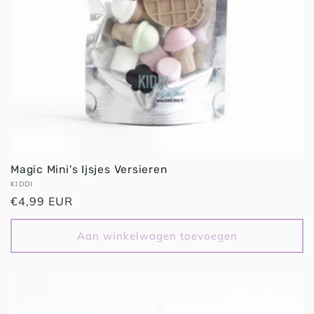
Magic Mini's Ijsjes Versieren
Verkoper:
KIDDI
Normale
€4,99 EUR
prijs
Aan winkelwagen toevoegen