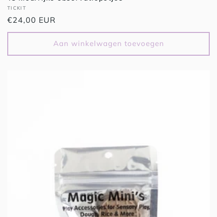
Verkoper:
TICKIT
Normale
€24,00 EUR
prijs
Aan winkelwagen toevoegen