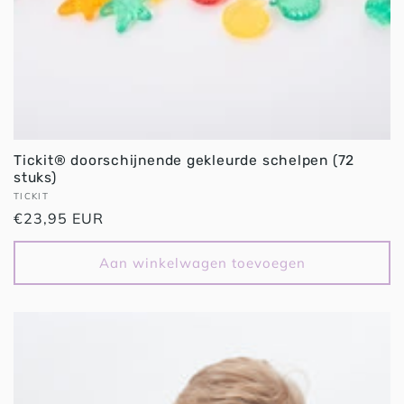
Tickit® doorschijnende gekleurde schelpen (72
stuks)
Verkoper:
TICKIT
Normale
€23,95 EUR
prijs
Aan winkelwagen toevoegen