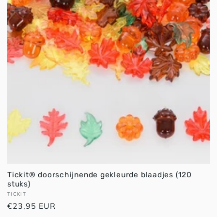
Tickit® doorschijnende gekleurde blaadjes (120
stuks)
Verkoper:
TICKIT
Normale
€23,95 EUR