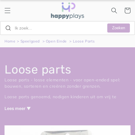
Meteen
naar de
Winkelwa
content
Zoeken
Home
>
Speelgoed
>
Open Einde
>
Loose Parts
C
Loose parts
o
Loose parts - losse elementen - voor open-ended spel:
bouwen, sorteren en creëren zonder grenzen.
l
Loose parts genoemd, nodigen kinderen uit om vrij te
ontdekken, combineren en creëren. Zonder vaste regels of
l
Lees meer ▼
einddoel ontstaat er ruimte voor fantasie, experiment en
eigen ideeën.
e
Van houten schijfjes en ringen tot stenen, kegeltjes en
andere materialen: elk element krijgt telkens een nieuwe