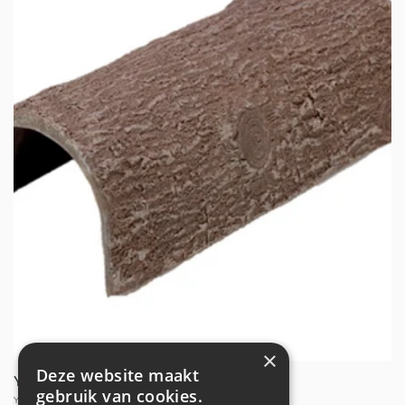
×
Deze website maakt
Yellow Door - holle speelboomstam
gebruik van cookies.
Verkoper:
YELLOW DOOR