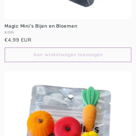
Magic Mini's Bijen en Bloemen
Verkoper:
KIDDI
Normale
€4,99 EUR
prijs
Aan winkelwagen toevoegen