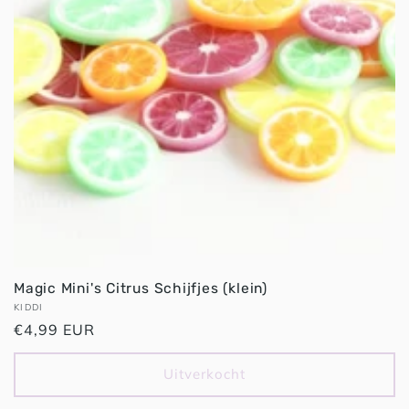
Magic Mini's Citrus Schijfjes (klein)
Verkoper:
KIDDI
Normale
€4,99 EUR
prijs
Uitverkocht