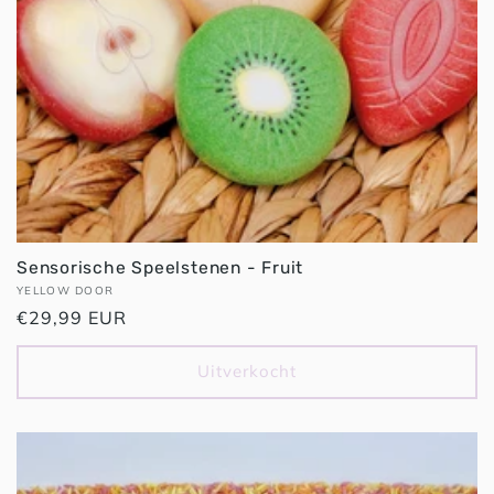
Sensorische Speelstenen - Fruit
Verkoper:
YELLOW DOOR
Normale
€29,99 EUR
prijs
Uitverkocht