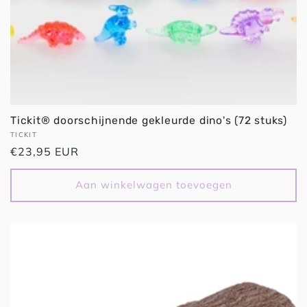
Tickit® doorschijnende gekleurde dino's (72 stuks)
Verkoper:
TICKIT
Normale
€23,95 EUR
prijs
Aan winkelwagen toevoegen