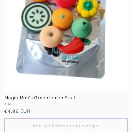
Magic Mini's Groenten en Fruit
Verkoper:
KIDDI
Normale
€4,99 EUR
prijs
Aan winkelwagen toevoegen