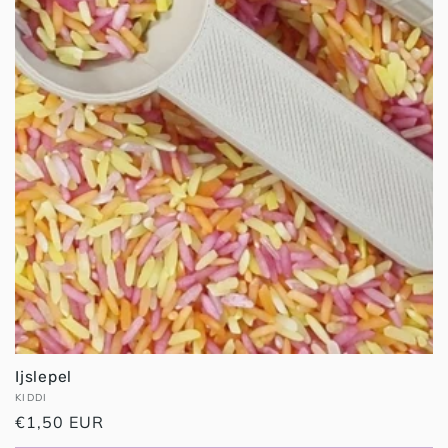
Ijslepel
Verkoper:
KIDDI
Normale
€1,50 EUR
prijs