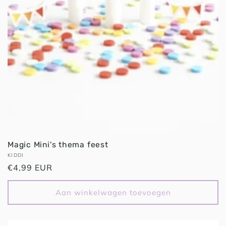
Magic Mini's thema feest
Verkoper:
KIDDI
Normale
€4,99 EUR
prijs
Aan winkelwagen toevoegen