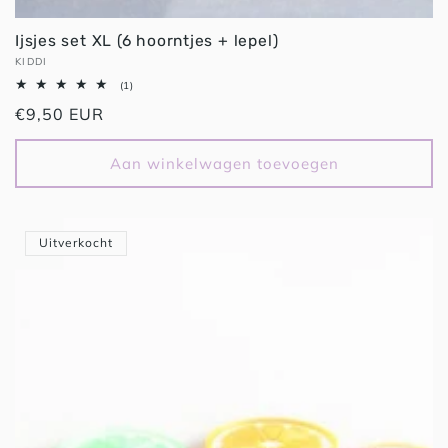
Ijsjes set XL (6 hoorntjes + lepel)
Verkoper:
KIDDI
1
(1)
totaal
Normale
€9,50 EUR
aantal
recensies
prijs
Aan winkelwagen toevoegen
Uitverkocht