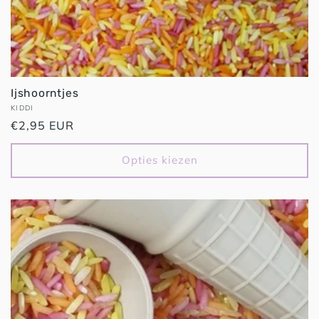
Ijshoorntjes
Verkoper:
KIDDI
Normale
€2,95 EUR
prijs
Opties kiezen