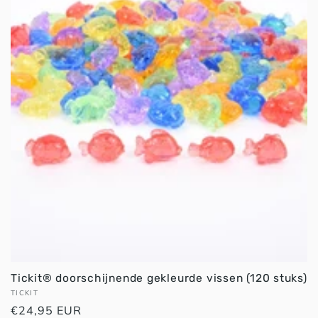
Tickit® doorschijnende gekleurde vissen (120 stuks)
Verkoper:
TICKIT
Normale
€24,95 EUR