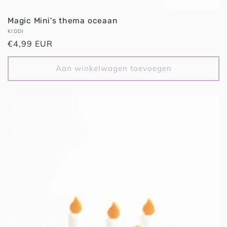
Magic Mini's thema oceaan
Verkoper:
KIDDI
Normale
€4,99 EUR
prijs
Aan winkelwagen toevoegen