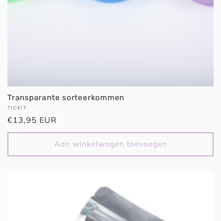
Transparante sorteerkommen
Verkoper:
TICKIT
Normale
€13,95 EUR
prijs
Aan winkelwagen toevoegen