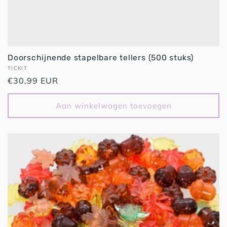
Doorschijnende stapelbare tellers (500 stuks)
Verkoper:
TICKIT
Normale
€30,99 EUR
prijs
Aan winkelwagen toevoegen