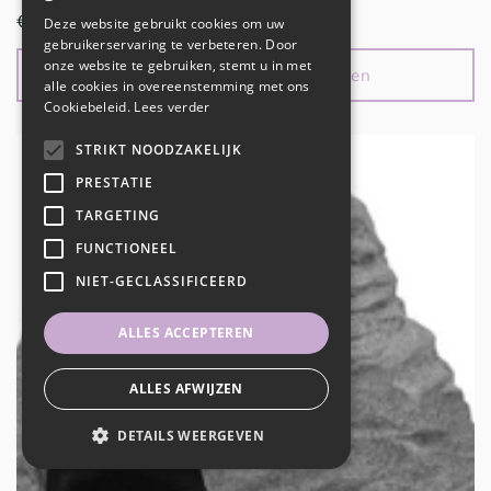
Normale
€22,99 EUR
Deze website gebruikt cookies om uw
gebruikerservaring te verbeteren. Door
prijs
onze website te gebruiken, stemt u in met
Aan winkelwagen toevoegen
alle cookies in overeenstemming met ons
Cookiebeleid.
Lees verder
STRIKT NOODZAKELIJK
PRESTATIE
TARGETING
FUNCTIONEEL
NIET-GECLASSIFICEERD
ALLES ACCEPTEREN
ALLES AFWIJZEN
DETAILS WEERGEVEN