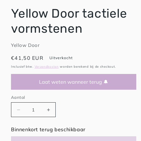
Yellow Door tactiele
vormstenen
Yellow Door
Normale
€41,50 EUR
Uitverkocht
prijs
Inclusief btw.
Verzendkosten
worden berekend bij de checkout.
Laat weten wanneer terug 🔔
Aantal
Aantal
Aantal
verlagen
verhogen
voor
voor
Binnenkort terug beschikbaar
Yellow
Yellow
Door
Door