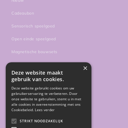
Nieuw
Cadeaubon
Sensorisch speelgoed
Open einde speelgoed
Magnetische bouwsets
Onderweg
×
Deze website maakt
Activiteiten
gebruik van cookies.
Deze website gebruikt cookies om uw
Sale
gebruikerservaring te verbeteren. Door
onze website te gebruiken, stemt u in met
Gratis gidsen
alle cookies in overeenstemming met ons
Cookiebeleid.
Lees verder
STRIKT NOODZAKELIJK