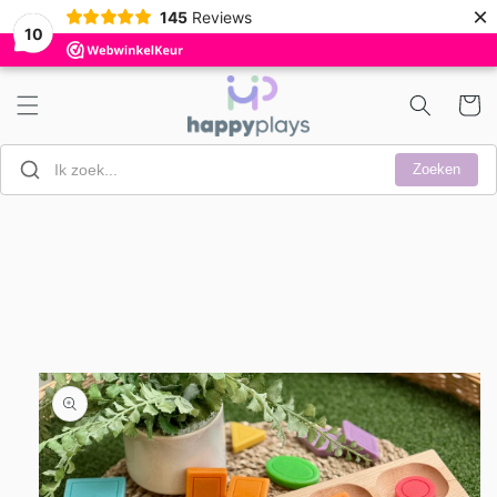
Meteen
×
145
Reviews
naar de
10
content
Winkelwa
Zoeken
a direct naar
roductinformatie