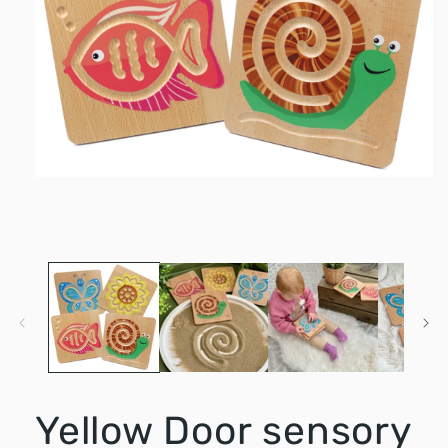
Media
1
openen
in
modaal
Yellow Door sensory