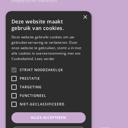
Magnetische bouwsets
Onderweg
×
Deze website maakt
Activiteiten
gebruik van cookies.
Deze website gebruikt cookies om uw
Sale
gebruikerservaring te verbeteren. Door
onze website te gebruiken, stemt u in met
Gratis gidsen
alle cookies in overeenstemming met ons
Cookiebeleid.
Lees verder
STRIKT NOODZAKELIJK
PRESTATIE
Facebook
Instagram
TARGETING
FUNCTIONEEL
Land/regio
NIET-GECLASSIFICEERD
België (EUR €)
ALLES ACCEPTEREN