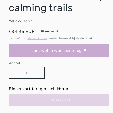
calming trails
Yellow Door
Normale
€34,95 EUR
Uitverkocht
prijs
Inclusief btw.
Verzendkosten
worden berekend bij de checkout.
Laat weten wanneer terug 🔔
Aantal
Aantal
Aantal
verlagen
verhogen
voor
voor
Binnenkort terug beschikbaar
Yellow
Yellow
Door
Door
Uitverkocht
sensory
sensory
calming
calming
trails
trails