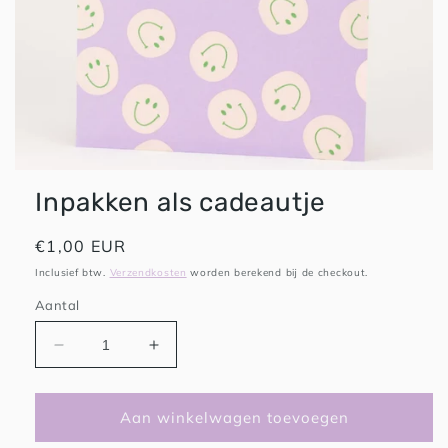
HAPPY PLAYS
Inpakken als cadeautje
Normale
€1,00 EUR
prijs
Inclusief btw.
Verzendkosten
worden berekend bij de checkout.
Aantal
Aantal
Aantal
verlagen
verhogen
voor
voor
Inpakken
Inpakken
Aan winkelwagen toevoegen
als
als