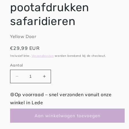
pootafdrukken
safaridieren
Yellow Door
Normale
€29,99 EUR
prijs
Inclusief btw.
Verzendkosten
worden berekend bij de checkout.
Aantal
Aantal
Aantal
verlagen
verhogen
voor
voor
Op voorraad – snel verzonden vanuit onze
🟢
Yellow
Yellow
winkel in Lede
Door
Door
ontdekstenen
ontdekstenen
-
-
Aan winkelwagen toevoegen
pootafdrukken
pootafdrukken
safaridieren
safaridieren