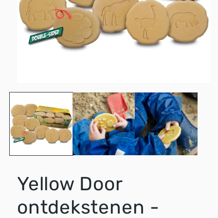
Media
1
openen
in
modaal
Yellow Door
ontdekstenen -