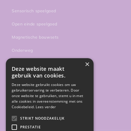
Sensorisch speelgoed
Open einde speelgoed
Magnetische bouwsets
Onderweg
×
Activiteiten
Deze website maakt
gebruik van cookies.
Sale
Deze website gebruikt cookies om uw
Gratis gidsen
gebruikerservaring te verbeteren. Door
onze website te gebruiken, stemt u in met
alle cookies in overeenstemming met ons
Cookiebeleid.
Lees verder
Facebook
Instagram
STRIKT NOODZAKELIJK
PRESTATIE