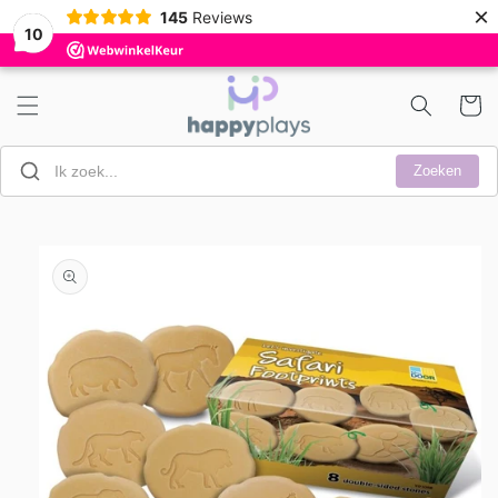
Meteen
×
145
Reviews
naar de
10
content
Winkelwa
Zoeken
a direct naar
roductinformatie