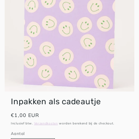
HAPPY PLAYS
Inpakken als cadeautje
Normale
€1,00 EUR
prijs
Inclusief btw.
Verzendkosten
worden berekend bij de checkout.
Aantal