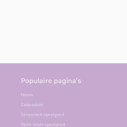
Populaire pagina's
Nieuw
Cadeaubon
Sensorisch speelgoed
Open einde speelgoed