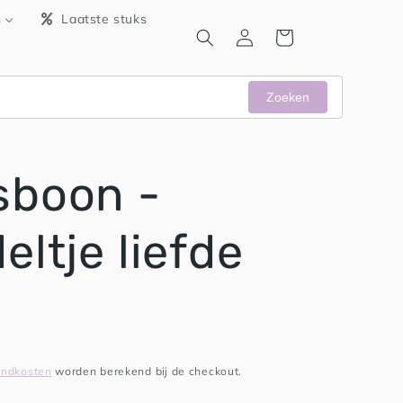
n
Laatste stuks
Inloggen
Winkelwagen
Zoeken
sboon -
eltje liefde
endkosten
worden berekend bij de checkout.