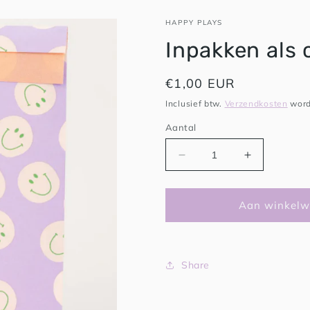
HAPPY PLAYS
Inpakken als 
Normale
€1,00 EUR
prijs
Inclusief btw.
Verzendkosten
word
Aantal
Aantal
Aantal
verlagen
verhogen
voor
voor
Inpakken
Inpakken
Aan winkelw
als
als
cadeautje
cadeautje
Share