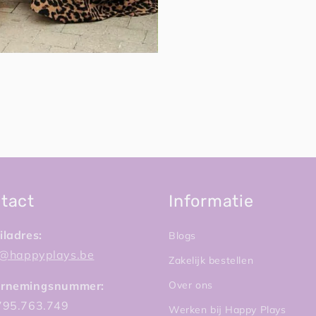
tact
Informatie
ladres:
Blogs
fi@happyplays.be
Zakelijk bestellen
rnemingsnummer:
Over ons
795.763.749
Werken bij Happy Plays