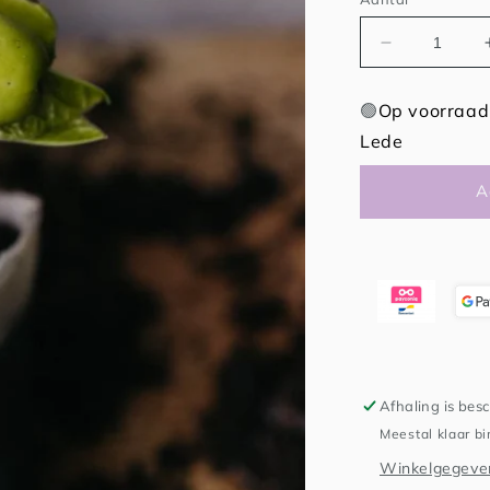
Aantal
verlagen
voor
🟢
Op voorraad 
Wensboon
Lede
-
bundeltje
liefde
A
Afhaling is bes
Meestal klaar b
Winkelgegeven