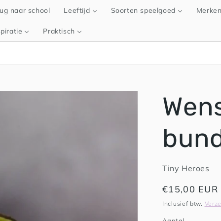
ug naar school
Leeftijd
Soorten speelgoed
Merke
piratie
Praktisch
Wen
bund
Tiny Heroes
Normale
€15,00 EUR
prijs
Inclusief btw.
Verz
Aantal