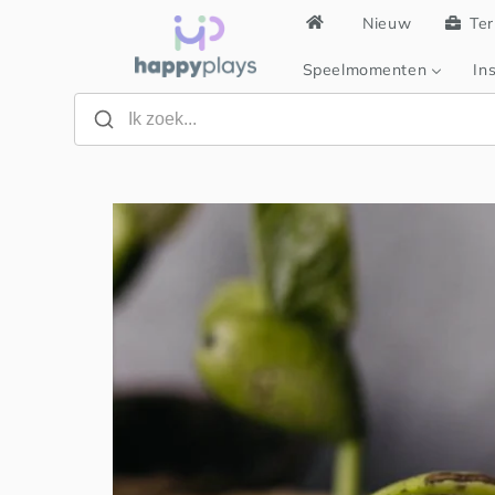
Meteen
Nieuw
Ter
naar de
content
Speelmomenten
Ins
Ga direct naar
productinformatie