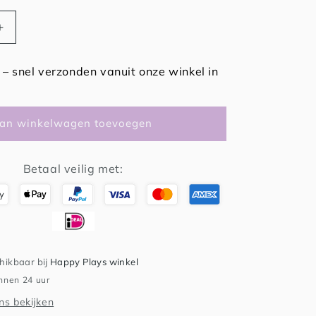
Aantal
verhogen
voor
– snel verzonden vanuit onze winkel in
Wensboon
-
bundeltje
liefde
an winkelwagen toevoegen
Betaal veilig met:
chikbaar bij
Happy Plays winkel
innen 24 uur
s bekijken