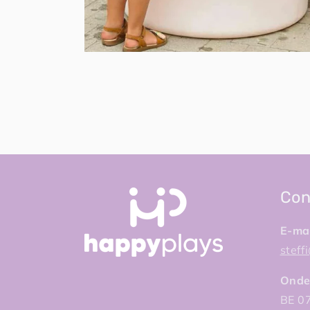
Con
E-mai
stef
Onde
BE 0