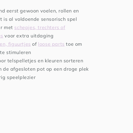
ind eerst gewoon voelen, rollen en
at is al voldoende sensorisch spel
er met
schepjes, trechters of
es
voor extra uitdaging
en, figuurtjes
of
loose parts
toe om
te stimuleren
oor telspelletjes en kleuren sorteren
 de afgesloten pot op een droge plek
ig speelplezier