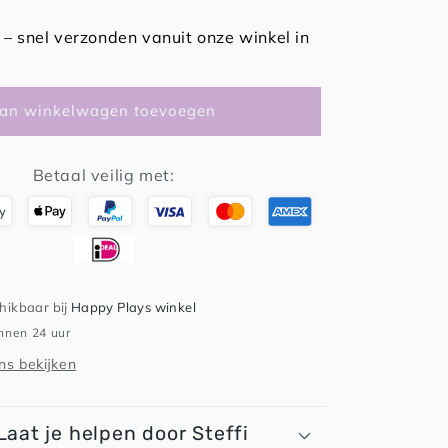
verhogen
voor
– snel verzonden vanuit onze winkel in
Speelparels
Vuur
an winkelwagen toevoegen
Betaal veilig met:
chikbaar bij
Happy Plays winkel
innen 24 uur
s bekijken
Laat je helpen door Steffi