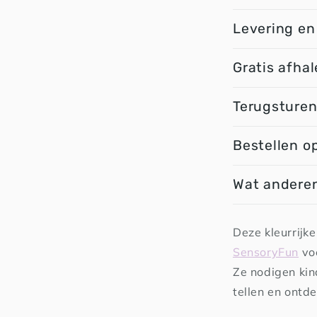
Levering en
Gratis afhal
Terugsture
Bestellen o
Wat anderen
Deze kleurrijk
SensoryFun
voe
Ze nodigen kin
tellen en ontd