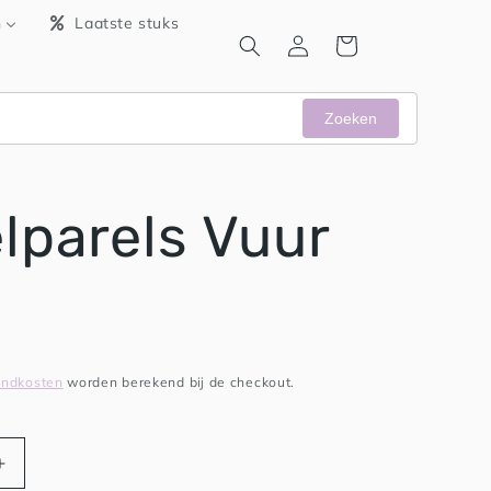
n
Laatste stuks
Inloggen
Winkelwagen
Zoeken
lparels Vuur
endkosten
worden berekend bij de checkout.
Aantal