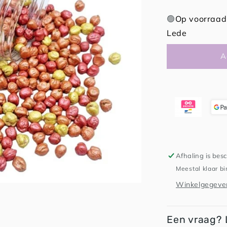
verlagen
voor
🟢
Op voorraad 
Speelparels
Lede
Vuur
A
Afhaling is bes
Meestal klaar b
Winkelgegeven
Een vraag? 