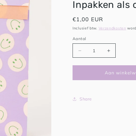
Inpakken als 
Normale
€1,00 EUR
prijs
Inclusief btw.
Verzendkosten
word
Aantal
Aantal
Aantal
verlagen
verhogen
voor
voor
Inpakken
Inpakken
Aan winkelw
als
als
cadeautje
cadeautje
Share