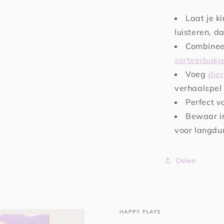
Laat je k
luisteren, d
Combine
sorteerbakj
Voeg
dier
verhaalspel 
Perfect v
Bewaar in
voor langdur
Delen
HAPPY PLAYS