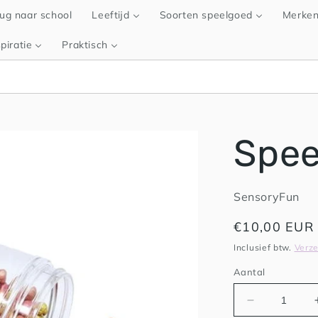
ug naar school
Leeftijd
Soorten speelgoed
Merke
piratie
Praktisch
Spee
SensoryFun
Normale
€10,00 EUR
prijs
Inclusief btw.
Verz
Aantal
Aantal