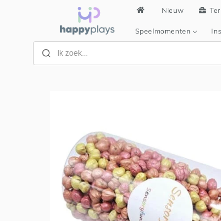
Meteen
Nieuw
Ter
naar de
content
Speelmomenten
Ins
Ga direct naar
productinformatie