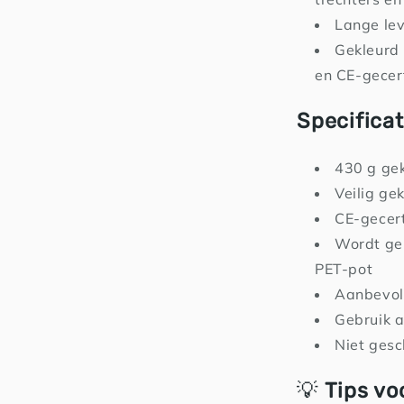
Lange lev
Gekleurd 
en CE-gecert
Specificat
430 g gek
Veilig ge
CE-gecert
Wordt gel
PET-pot
Aanbevole
Gebruik a
Niet gesc
💡
Tips vo