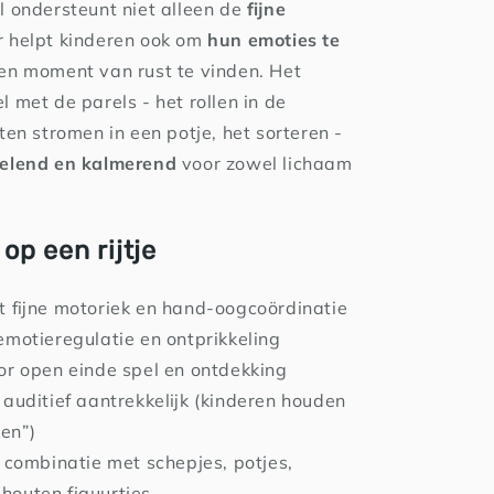
l ondersteunt niet alleen de
fijne
r helpt kinderen ook om
hun emoties te
en moment van rust te vinden. Het
 met de parels - het rollen in de
ten stromen in een potje, het sorteren -
kelend en kalmerend
voor zowel lichaam
op een rijtje
t fijne motoriek en hand-oogcoördinatie
 emotieregulatie en ontprikkeling
or open einde spel en ontdekking
 auditief aantrekkelijk (kinderen houden
ken”)
n combinatie met schepjes, potjes,
 houten figuurtjes