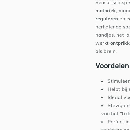
Sensorisch spe
motoriek
, maa
reguleren
en e
herhalende spel
handjes, het la
werkt
ontprik
als brein.
Voordelen 
Stimuleer
Helpt bij
Ideaal vo
Stevig en
van het “tik
Perfect i
trechters en