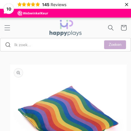
Meteen
×
145
Reviews
naar de
10
content
Winkelwa
Zoeken
a direct naar
roductinformatie