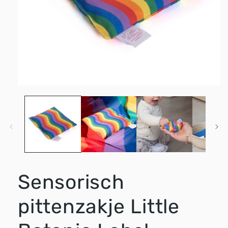
Media
1
openen
in
modaal
Sensorisch
pittenzakje Little