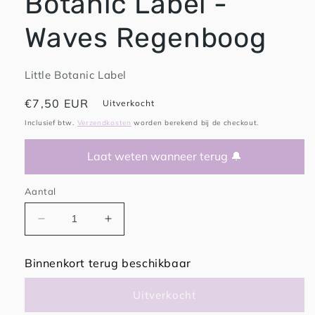
Botanic Label -
Waves Regenboog
Little Botanic Label
Normale
€7,50 EUR
Uitverkocht
prijs
Inclusief btw.
Verzendkosten
worden berekend bij de checkout.
Laat weten wanneer terug 🔔
Aantal
Aantal
Aantal
verlagen
verhogen
voor
voor
Binnenkort terug beschikbaar
Sensorisch
Sensorisch
pittenzakje
pittenzakje
Uitverkocht
Little
Little
Botanic
Botanic