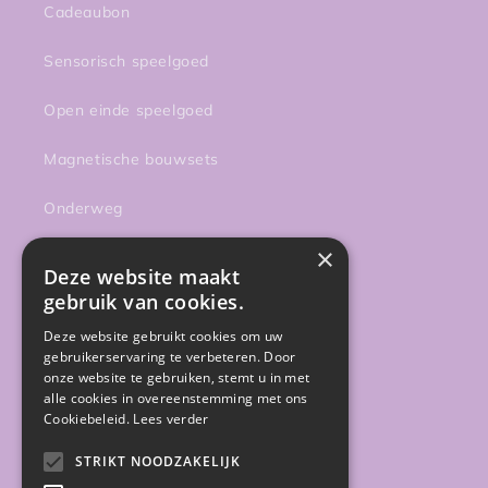
Cadeaubon
Sensorisch speelgoed
Open einde speelgoed
Magnetische bouwsets
Onderweg
×
Activiteiten
Deze website maakt
gebruik van cookies.
Sale
Deze website gebruikt cookies om uw
Gratis gidsen
gebruikerservaring te verbeteren. Door
onze website te gebruiken, stemt u in met
alle cookies in overeenstemming met ons
Cookiebeleid.
Lees verder
Facebook
Instagram
STRIKT NOODZAKELIJK