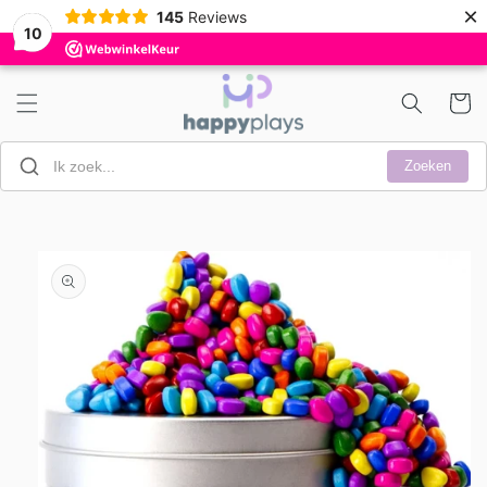
Meteen
×
145
Reviews
naar de
10
content
Winkelwa
Zoeken
a direct naar
roductinformatie