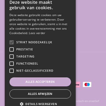
Deze website maakt
gebruik van cookies.
Sale
Deze website gebruikt cookies om uw
Gratis gidsen
gebruikerservaring te verbeteren. Door
onze website te gebruiken, stemt u in met
alle cookies in overeenstemming met ons
Cookiebeleid.
Lees verder
Facebook
Instagram
STRIKT NOODZAKELIJK
PRESTATIE
TARGETING
Land/regio
FUNCTIONEEL
NIET-GECLASSIFICEERD
België (EUR €)
ALLES ACCEPTEREN
Betaalmethoden
ALLES AFWIJZEN
© 2026,
Happy Plays | Speelgoedwinkel voor sensorisch en creatief
DETAILS WEERGEVEN
spel
Powered by Shopify