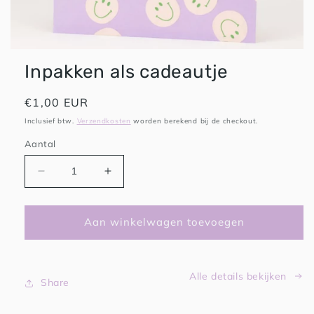
HAPPY PLAYS
Inpakken als cadeautje
Normale
€1,00 EUR
prijs
Inclusief btw.
Verzendkosten
worden berekend bij de checkout.
Aantal
Aantal
Aantal
verlagen
verhogen
voor
voor
Inpakken
Inpakken
Aan winkelwagen toevoegen
als
als
cadeautje
cadeautje
Alle details bekijken
Share