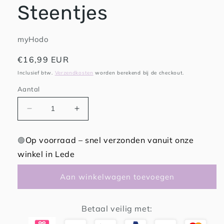
Steentjes
myHodo
Normale
€16,99 EUR
prijs
Inclusief btw.
Verzendkosten
worden berekend bij de checkout.
Aantal
Aantal
Aantal
verlagen
verhogen
voor
voor
Op voorraad – snel verzonden vanuit onze
🟢
myHodo
myHodo
winkel in Lede
Kleurrijke
Kleurrijke
Magnetische
Magnetische
Steentjes
Steentjes
Aan winkelwagen toevoegen
Betaal veilig met: