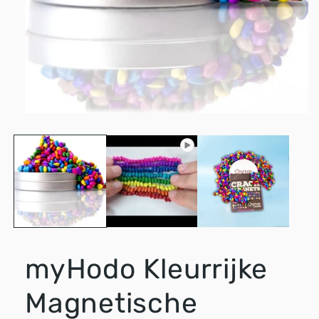
Media
1
openen
in
modaal
myHodo Kleurrijke
Magnetische