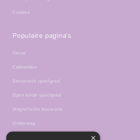
Cookies
Populaire pagina's
Nieuw
Cadeaubon
Sensorisch speelgoed
Open einde speelgoed
Magnetische bouwsets
Onderweg
×
Activiteiten