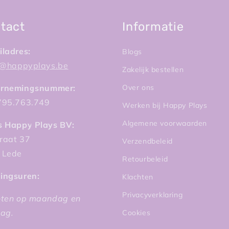
tact
Informatie
ladres:
Blogs
fi@happyplays.be
Zakelijk bestellen
rnemingsnummer:
Over ons
795.763.749
Werken bij Happy Plays
Algemene voorwaarden
s Happy Plays BV:
raat 37
Verzendbeleid
 Lede
Retourbeleid
ingsuren:
Klachten
Privacyverklaring
oten op maandag en
dag.
Cookies