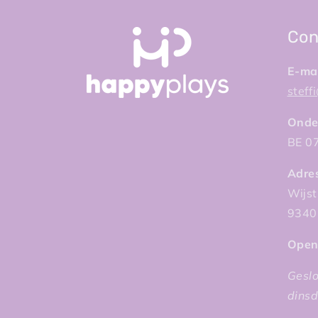
Con
E-mai
stef
Onde
BE 0
Adre
Wijst
9340
Open
Gesl
dins