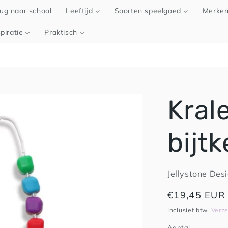
ug naar school
Leeftijd
Soorten speelgoed
Merke
piratie
Praktisch
Kral
bijtk
Jellystone Des
Normale
€19,45 EUR
prijs
Inclusief btw.
Verz
Aantal