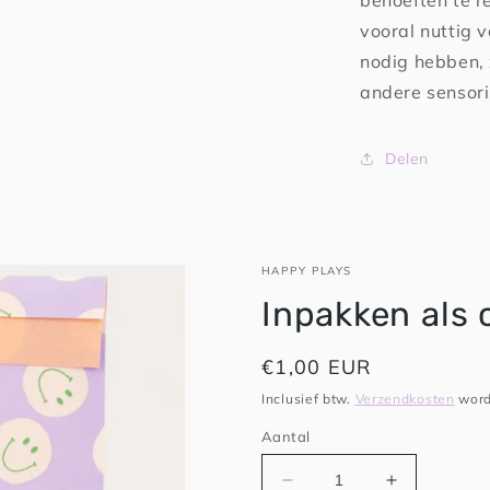
behoeften te r
vooral nuttig 
nodig hebben,
andere sensor
Delen
HAPPY PLAYS
Inpakken als 
Normale
€1,00 EUR
prijs
Inclusief btw.
Verzendkosten
word
Aantal
Aantal
Aantal