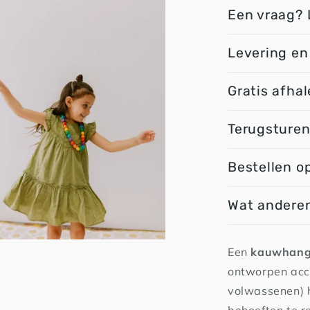
Een vraag? 
Levering en
Gratis afhal
Terugsture
Bestellen o
Wat anderen
Een
kauwhang
ontworpen acc
volwassenen) h