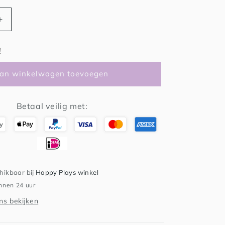
Aantal
verhogen
voor
!
g
Kralenketting
-
an winkelwagen toevoegen
bijtketting
Betaal veilig met:
chikbaar bij
Happy Plays winkel
innen 24 uur
s bekijken