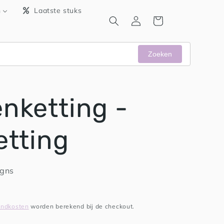
n
Laatste stuks
Inloggen
Winkelwagen
Zoeken
enketting -
etting
igns
endkosten
worden berekend bij de checkout.