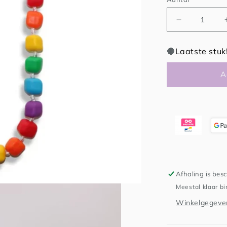
Aantal
verlagen
voor
🔴
Laatste stuk
Kralenkettin
-
A
bijtketting
Afhaling is bes
Meestal klaar b
Winkelgegeven