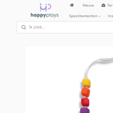
Meteen
Nieuw
Ter
naar de
content
Speelmomenten
Ins
Ga direct naar
productinformatie