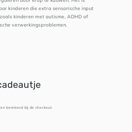
eguleren door erop te kauwen. Het is
voor kinderen die extra sensorische input
 zoals kinderen met autisme, ADHD of
ische verwerkingsproblemen.
cadeautje
en berekend bij de checkout.