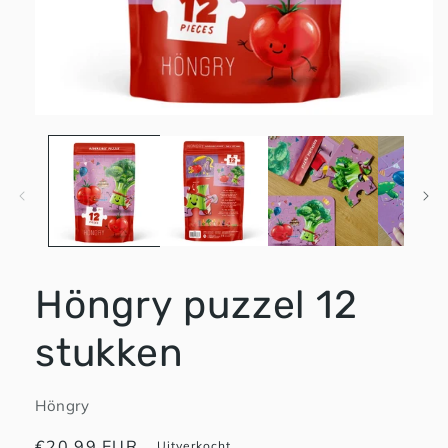
Media
1
openen
in
modaal
Höngry puzzel 12
stukken
Höngry
Normale
€20,99 EUR
Uitverkocht