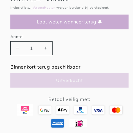
prijs
Inclusief btw.
Verzendkosten
worden berekend bij de checkout.
Laat weten wanneer terug 🔔
Aantal
Aantal
Aantal
verlagen
verhogen
voor
voor
Binnenkort terug beschikbaar
Höngry
Höngry
puzzel
puzzel
Uitverkocht
12
12
stukken
stukken
Betaal veilig met: