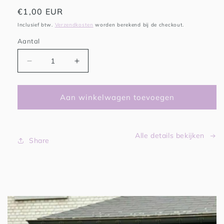
Normale
€1,00 EUR
prijs
Inclusief btw.
Verzendkosten
worden berekend bij de checkout.
Aantal
Aantal
Aantal
verlagen
verhogen
voor
voor
Inpakken
Inpakken
Aan winkelwagen toevoegen
als
als
cadeautje
cadeautje
Alle details bekijken
Share