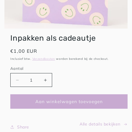
HAPPY PLAYS
Inpakken als cadeautje
Normale
€1,00 EUR
prijs
Inclusief btw.
Verzendkosten
worden berekend bij de checkout.
Aantal
Aantal
Aantal
verlagen
verhogen
voor
voor
Inpakken
Inpakken
Aan winkelwagen toevoegen
als
als
cadeautje
cadeautje
Alle details bekijken
Share