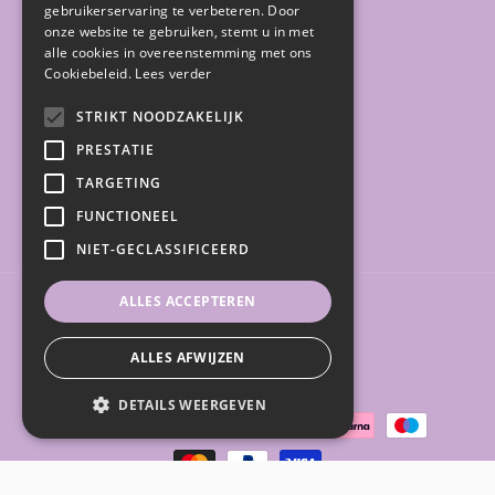
gebruikerservaring te verbeteren. Door
Activiteiten
onze website te gebruiken, stemt u in met
alle cookies in overeenstemming met ons
Sale
Cookiebeleid.
Lees verder
STRIKT NOODZAKELIJK
Gratis gidsen
PRESTATIE
TARGETING
FUNCTIONEEL
Facebook
Instagram
NIET-GECLASSIFICEERD
ALLES ACCEPTEREN
Land/regio
ALLES AFWIJZEN
België (EUR €)
DETAILS WEERGEVEN
Betaalmethoden
Strikt noodzakelijk
Prestatie