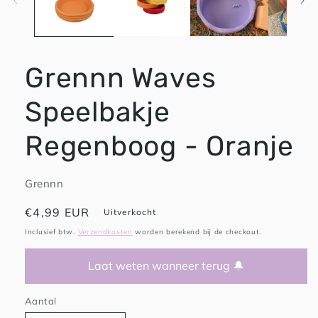
Grennn Waves
Speelbakje
Regenboog - Oranje
Grennn
Normale
€4,99 EUR
Uitverkocht
prijs
Inclusief btw.
Verzendkosten
worden berekend bij de checkout.
Laat weten wanneer terug 🔔
Aantal