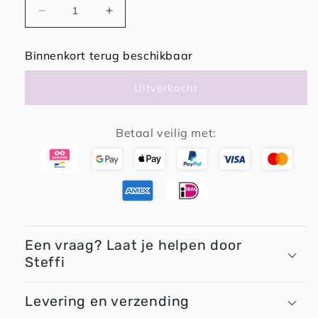
Aantal
Aantal
verlagen
verhogen
voor
voor
Binnenkort terug beschikbaar
Grennn
Grennn
Waves
Waves
Uitverkocht
Speelbakje
Speelbakje
Regenboog
Regenboog
-
-
Betaal veilig met:
Oranje
Oranje
Een vraag? Laat je helpen door
Steffi
Levering en verzending