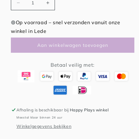
Aantal
Aantal
verlagen
verhogen
voor
voor
Op voorraad – snel verzonden vanuit onze
🟢
Glo
Glo
winkel in Lede
Pals
Pals
Aan winkelwagen toevoegen
Betaal veilig met:
Afhaling is beschikbaar bij
Happy Plays winkel
Meestal klaar binnen 24 uur
Winkelgegevens bekijken