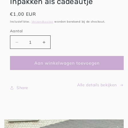
Inpakken als cadeautje
Normale
€1,00 EUR
prijs
Inclusief btw.
Verzendkosten
worden berekend bij de checkout.
Aantal
Aantal
Aantal
verlagen
verhogen
voor
voor
Inpakken
Inpakken
Aan winkelwagen toevoegen
als
als
cadeautje
cadeautje
Alle details bekijken
Share