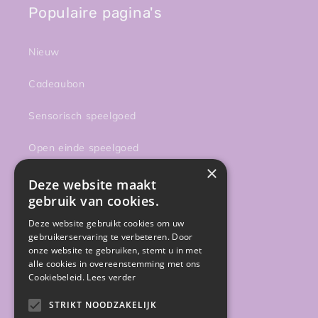
Populaire pagina's
Nieuw
Cadeaubon
Sensorisch speelgoed
Open einde speelgoed
×
Magnetische bouwsets
Deze website maakt
gebruik van cookies.
Onderweg
Deze website gebruikt cookies om uw
gebruikerservaring te verbeteren. Door
Activiteiten
onze website te gebruiken, stemt u in met
alle cookies in overeenstemming met ons
Sale
Cookiebeleid.
Lees verder
STRIKT NOODZAKELIJK
Gratis gidsen