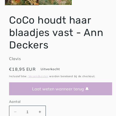
CoCo houdt haar
blaadjes vast - Ann
Deckers
Clavis
Normale
€18,95 EUR
Uitverkocht
prijs
Inclusief btw.
Verzendkosten
worden berekend bij de checkout.
Laat weten wanneer terug 🔔
Aantal
Aantal
Aantal