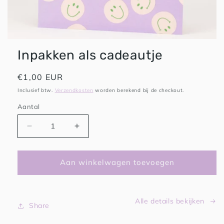
HAPPY PLAYS
Inpakken als cadeautje
Normale
€1,00 EUR
prijs
Inclusief btw.
Verzendkosten
worden berekend bij de checkout.
Aantal
Aantal
Aantal
verlagen
verhogen
voor
voor
Inpakken
Inpakken
Aan winkelwagen toevoegen
als
als
cadeautje
cadeautje
Alle details bekijken
Share