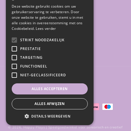
Deze website gebruikt cookies om uw
gebruikerservaring te verbeteren. Door
Sale
onze website te gebruiken, stemt u in met
alle cookies in overeenstemming met ons
Gratis gidsen
Cookiebeleid.
Lees verder
STRIKT NOODZAKELIJK
PRESTATIE
Facebook
Instagram
TARGETING
FUNCTIONEEL
NIET-GECLASSIFICEERD
Land/regio
ALLES ACCEPTEREN
België (EUR €)
ALLES AFWIJZEN
Betaalmethoden
DETAILS WEERGEVEN
© 2026,
Happy Plays | Speelgoedwinkel voor sensorisch en creatief