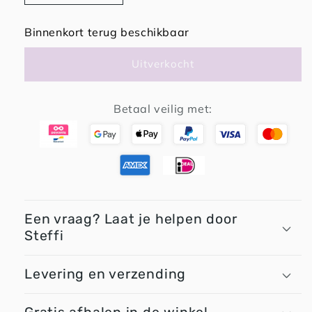
verlagen
verhogen
voor
voor
Binnenkort terug beschikbaar
CoCo
CoCo
houdt
houdt
Uitverkocht
haar
haar
blaadjes
blaadjes
vast
vast
Betaal veilig met:
-
-
Ann
Ann
Deckers
Deckers
Een vraag? Laat je helpen door
Steffi
Levering en verzending