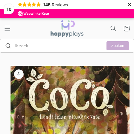
Meteen
×
145
Reviews
naar de
10
content
Winkelwa
Zoeken
a direct naar
roductinformatie