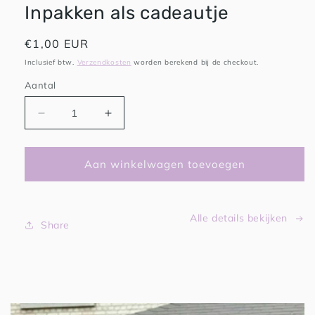
Inpakken als cadeautje
Normale
€1,00 EUR
prijs
Inclusief btw.
Verzendkosten
worden berekend bij de checkout.
Aantal
Aantal
Aantal
verlagen
verhogen
voor
voor
Inpakken
Inpakken
Aan winkelwagen toevoegen
als
als
cadeautje
cadeautje
Alle details bekijken
Share