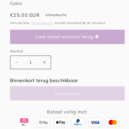
Coblo
Normale
€25,00 EUR
Uitverkocht
prijs
Inclusief btw.
Verzendkosten
worden berekend bij de checkout.
Laat weten wanneer terug 🔔
Aantal
Aantal
Aantal
verlagen
verhogen
voor
voor
Binnenkort terug beschikbaar
Coblo
Coblo
Bricks
Bricks
Uitverkocht
12
12
stuks
stuks
Betaal veilig met: