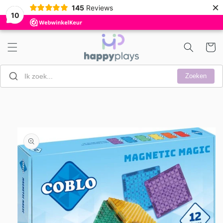
Meteen
×
145
Reviews
naar de
10
content
Winkelwa
Zoeken
a direct naar
roductinformatie