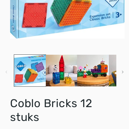
Media
1
openen
in
modaal
Coblo Bricks 12
stuks