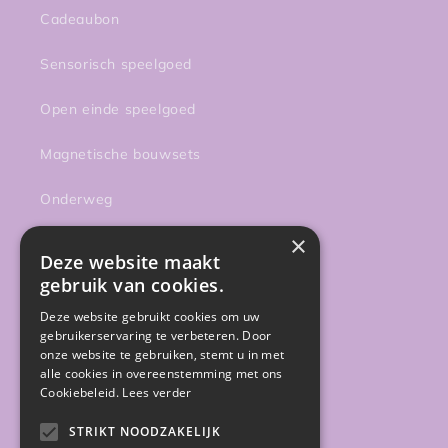
Cadeaubon
Sensorisch speelgoed
Open einde speelgoed
Magnetische bouwsets
Onderweg
×
Activiteiten
Deze website maakt
gebruik van cookies.
Sale
Deze website gebruikt cookies om uw
Gratis gidsen
gebruikerservaring te verbeteren. Door
onze website te gebruiken, stemt u in met
alle cookies in overeenstemming met ons
Cookiebeleid.
Lees verder
Facebook
Instagram
STRIKT NOODZAKELIJK