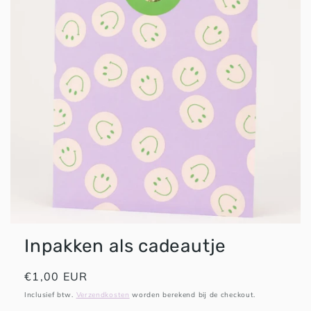
HAPPY PLAYS
Inpakken als cadeautje
Normale
€1,00 EUR
prijs
Inclusief btw.
Verzendkosten
worden berekend bij de checkout.