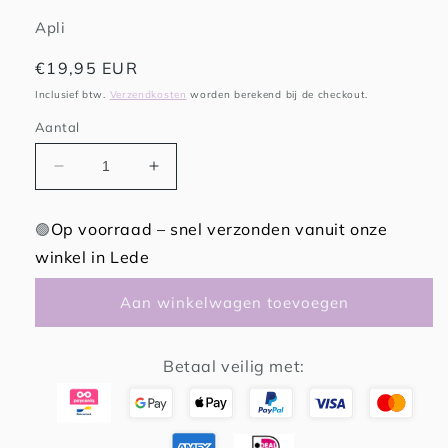
Apli
Normale
€19,95 EUR
prijs
Inclusief btw.
Verzendkosten
worden berekend bij de checkout.
Aantal
Aantal
Aantal
verlagen
verhogen
voor
voor
Op voorraad – snel verzonden vanuit onze
🟢
APLI
APLI
winkel in Lede
magnetisch
magnetisch
tekenbord
tekenbord
Aan winkelwagen toevoegen
Betaal veilig met: