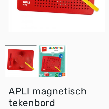
Media
1
openen
in
modaal
APLI magnetisch
tekenbord