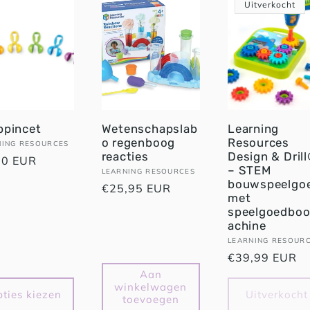
Uitverkocht
ppincet
Wetenschapslab
Learning
o regenboog
Resources
oper:
NING RESOURCES
reacties
Design & Dril
male
50 EUR
– STEM
Verkoper:
LEARNING RESOURCES
bouwspeelgo
Normale
€25,95 EUR
met
prijs
speelgoedbo
achine
Verkoper:
LEARNING RESOUR
Normale
€39,99 EUR
prijs
Aan
winkelwagen
ties kiezen
Uitverkocht
toevoegen