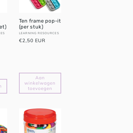
Ten frame pop-it
et)
(per stuk)
CES
Verkoper:
LEARNING RESOURCES
Normale
€2,50 EUR
prijs
Aan
winkelwagen
n
toevoegen