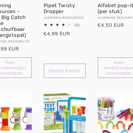
rning
Pipet Twisty
Alfabet pop-i
ources -
Dropper
(per stuk)
 Big Catch
Verkoper:
LEARNING RESOURCES
Verkoper:
LEARNING RESOUR
me
Normale
€4,50 EUR
1
(1)
schuifbaar
totaal
prijs
Normale
€4,99 EUR
aantal
angstspel)
recensies
prijs
oper:
NING RESOURCES
male
,99 EUR
Aan
Aan
inkelwagen
winkelwage
Opties kiezen
toevoegen
toevoegen