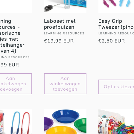
rning
Laboset met
Easy Grip
ources -
proefbuizen
Tweezer (pinc
sorische
Verkoper:
LEARNING RESOURCES
Verkoper:
LEARNING RESOUR
jes met
Normale
€19,99 EUR
Normale
€2,50 EUR
utelhanger
prijs
prijs
 van 4)
oper:
NING RESOURCES
male
,99 EUR
Aan
Aan
inkelwagen
winkelwagen
Opties kieze
toevoegen
toevoegen