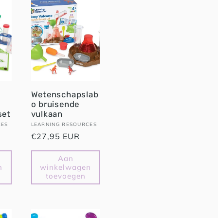
Wetenschapslab
o bruisende
set
vulkaan
CES
Verkoper:
LEARNING RESOURCES
Normale
€27,95 EUR
prijs
Aan
n
winkelwagen
toevoegen