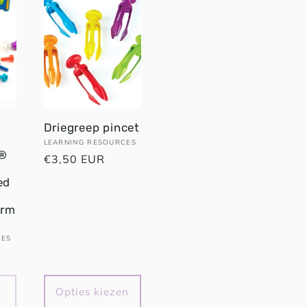
Driegreep pincet
Verkoper:
LEARNING RESOURCES
l®
Normale
€3,50 EUR
prijs
ed
orm
CES
Opties kiezen