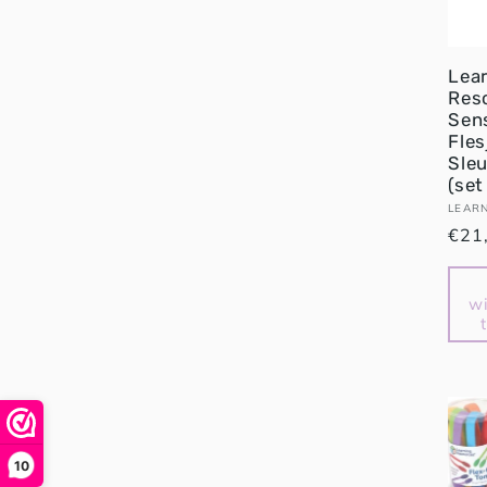
Lea
Res
Sen
Fles
Sle
(set
Verk
LEAR
Nor
€21
prijs
w
10