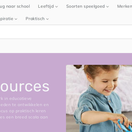
ug naar school
Leeftijd
Soorten speelgoed
Merke
piratie
Praktisch
sources
k in educatieve
heden te ontwikkelen en
cus op praktisch leren
ces een breed scala aan
elen die de verbeelding
.