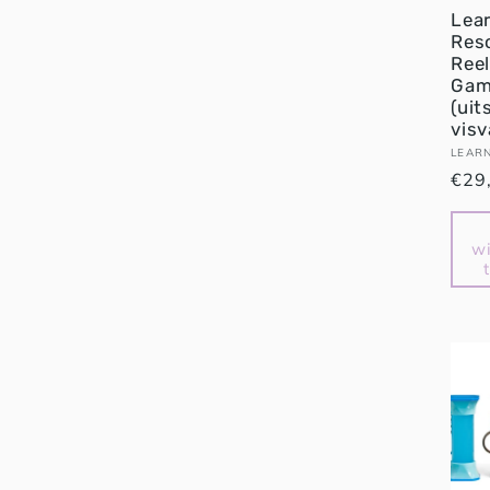
Lea
Res
Reel
Ga
(uit
visv
Verk
LEAR
Nor
€29
prijs
w