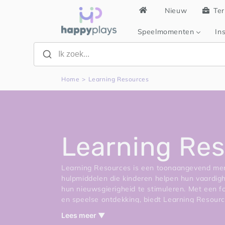
Meteen
Nieuw
Ter
naar de
content
Speelmomenten
Ins
Home
>
Learning Resources
C
Learning Re
o
Learning Resources is een toonaangevend mer
hulpmiddelen die kinderen helpen hun vaardig
hun nieuwsgierigheid te stimuleren. Met een fo
l
en speelse ontdekking, biedt Learning Resour
educatieve spelletjes en interactieve leermidd
Lees meer ▼
van kinderen prikkelen en hun kennis verrijken