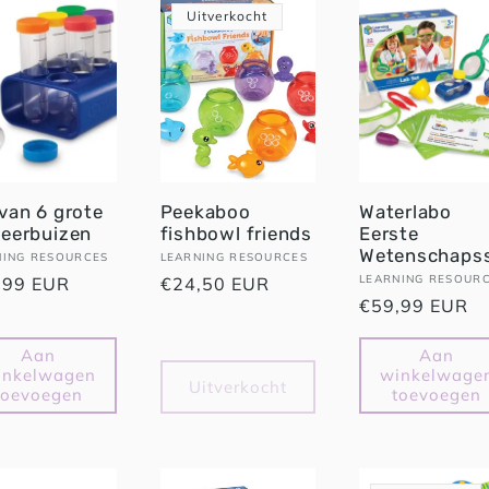
Uitverkocht
van 6 grote
Peekaboo
Waterlabo
geerbuizen
fishbowl friends
Eerste
Wetenschaps
oper:
NING RESOURCES
Verkoper:
LEARNING RESOURCES
Verkoper:
LEARNING RESOUR
male
,99 EUR
Normale
€24,50 EUR
Normale
€59,99 EUR
prijs
prijs
Aan
Aan
inkelwagen
winkelwage
Uitverkocht
toevoegen
toevoegen