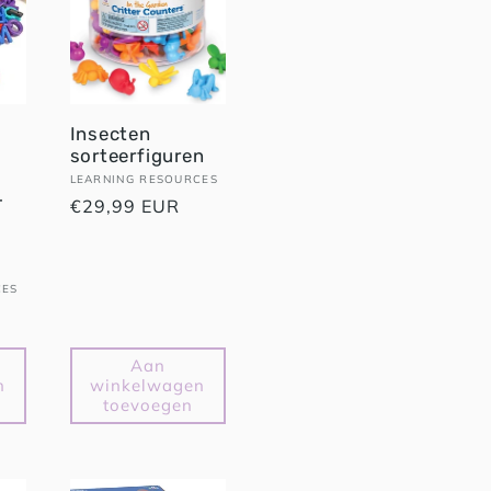
Insecten
sorteerfiguren
Verkoper:
LEARNING RESOURCES
-
Normale
€29,99 EUR
prijs
CES
Aan
n
winkelwagen
toevoegen