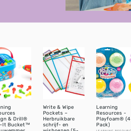
rning
Write & Wipe
Learning
ources
Pockets –
Resources -
gn & Drill®
Herbruikbare
Playfoam® (4
t-It Bucket™
schrijf- en
Pack)
ouwemmer
wishoezen (5-
LEARNING RESOUR