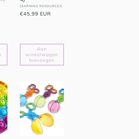
Verkoper:
LEARNING RESOURCES
Normale
€45,99 EUR
prijs
Aan
n
winkelwagen
toevoegen