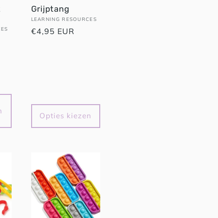
t
Grijptang
Verkoper:
LEARNING RESOURCES
CES
Normale
€4,95 EUR
prijs
n
Opties kiezen