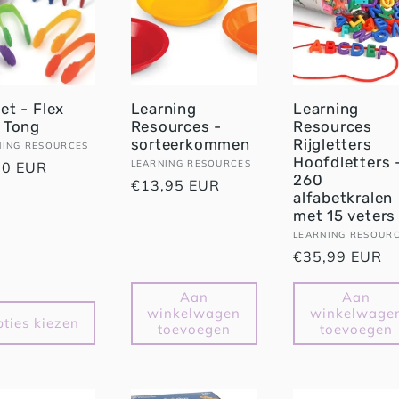
et - Flex
Learning
Learning
p Tong
Resources -
Resources
sorteerkommen
Rijgletters
oper:
NING RESOURCES
Hoofdletters 
Verkoper:
LEARNING RESOURCES
male
50 EUR
260
Normale
€13,95 EUR
alfabetkralen
prijs
met 15 veters
Verkoper:
LEARNING RESOUR
Normale
€35,99 EUR
prijs
Aan
Aan
winkelwagen
winkelwage
ties kiezen
toevoegen
toevoegen