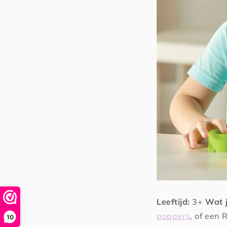
Leeftijd:
3+
Wat j
poppers
, of een 
10