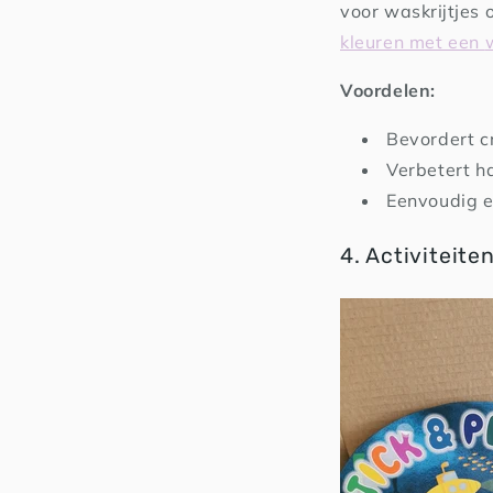
voor waskrijtjes 
kleuren met een
Voordelen:
Bevordert cr
Verbetert h
Eenvoudig e
4. Activiteite