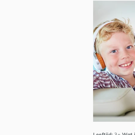
Leeftijd:
3+
Wat j