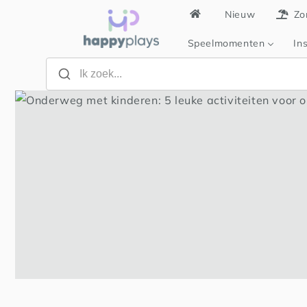
Meteen
Nieuw
Zo
naar de
content
Speelmomenten
Ins