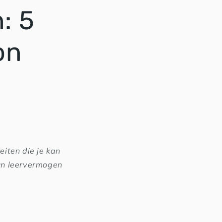
: 5
on
eiten die je kan
hun leervermogen