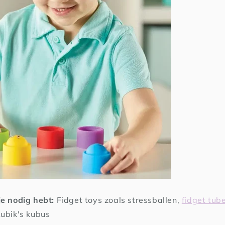
e nodig hebt:
Fidget toys zoals stressballen,
fidget tub
Rubik's kubus