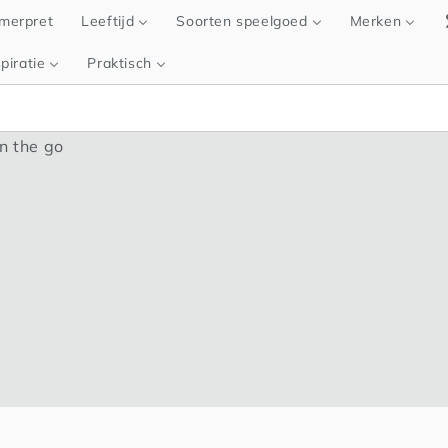
merpret
Leeftijd
Soorten speelgoed
Merken
piratie
Praktisch