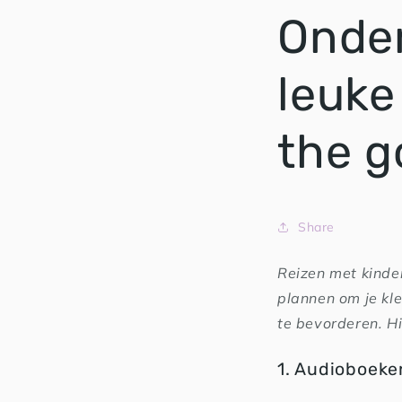
Onder
leuke
the g
Share
Reizen met kindere
plannen om je kle
te bevorderen. Hi
1. Audioboeke