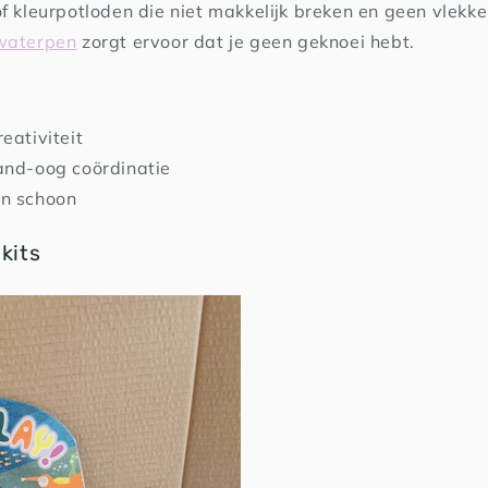
of kleurpotloden die niet makkelijk breken en geen vlek
waterpen
zorgt ervoor dat je geen geknoei hebt.
eativiteit
and-oog coördinatie
n schoon
nkits